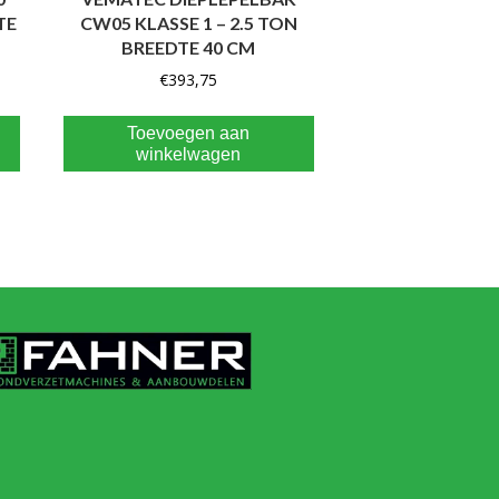
TE
CW05 KLASSE 1 – 2.5 TON
BREEDTE 40 CM
€
393,75
Toevoegen aan
winkelwagen