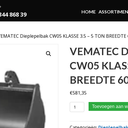
?
HOME
ASSORTIME
 344 868 39
VEMATEC Dieplepelbak CW05 KLASSE 3.5 – 5 TON BREEDTE
VEMATEC D
CW05 KLASS
BREEDTE 6
€
581,35
VEMATEC Dieplepelbak CW0
Toevoegen aan w
Categorieën:
Dieplepelba