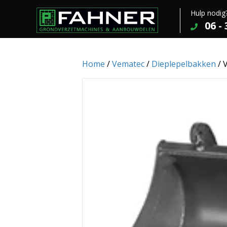
Hulp nodig
06 -
Home
/
Vematec
/
Dieplepelbakken
/ 