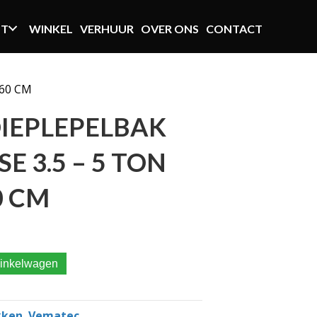
NT
WINKEL
VERHUUR
OVER ONS
CONTACT
 60 CM
IEPLEPELBAK
E 3.5 – 5 TON
0 CM
5 KLASSE 3.5 – 5 TON BREEDTE 60 CM aantal
inkelwagen
kken
,
Vematec