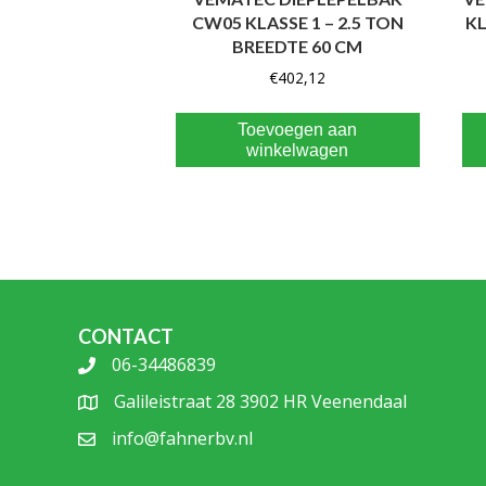
CW05 KLASSE 1 – 2.5 TON
KL
BREEDTE 60 CM
€
402,12
Toevoegen aan
winkelwagen
CONTACT
06-34486839
Galileistraat 28 3902 HR Veenendaal
info@fahnerbv.nl