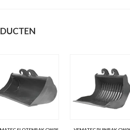
ODUCTEN
MATEC SLOTENBAK CW05
VEMATEC PUINBAK CW0