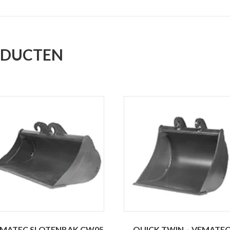
ODUCTEN
MATEC SLOTENBAK CW05
QUICK TWIN – VEMATE