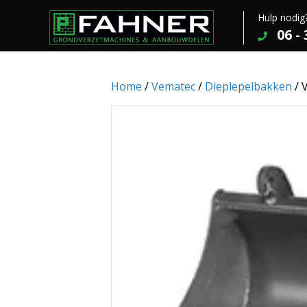
Hulp nodig
06 -
Home
/
Vematec
/
Dieplepelbakken
/ 