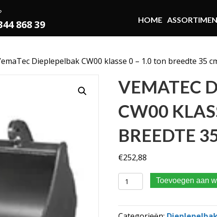
?
HOME
ASSORTIME
 344 868 39
VemaTec Dieplepelbak CW00 klasse 0 – 1.0 ton breedte 35 c
VEMATEC D
CW00 KLASS
BREEDTE 3
€
252,88
VemaTec Dieplepelbak CW00
Toevoegen aan w
Categorieën:
Dieplepelba