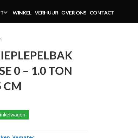
NT
WINKEL
VERHUUR
OVER ONS
CONTACT
m
IEPLEPELBAK
E 0 – 1.0 TON
5 CM
 klasse 0 – 1.0 ton breedte 35 cm aantal
inkelwagen
kken
,
Vematec