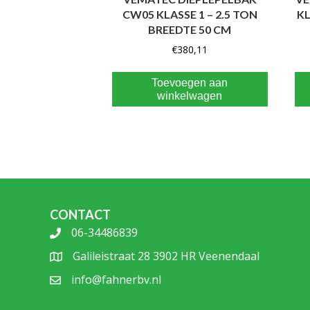
CW05 KLASSE 1 – 2.5 TON
KL
BREEDTE 50 CM
€
380,11
Toevoegen aan
winkelwagen
CONTACT
06-34486839
Galileistraat 28 3902 HR Veenendaal
info@fahnerbv.nl