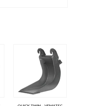
C
QUICK TWIN – VEMATEC