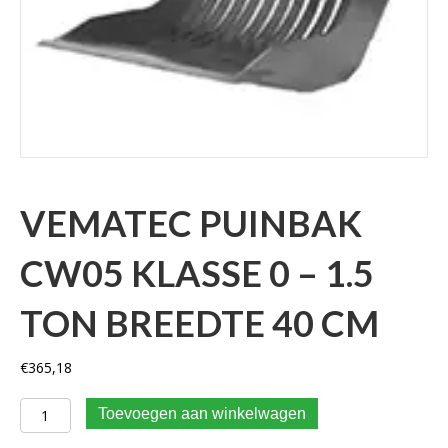
VEMATEC PUINBAK
CW05 KLASSE 0 – 1.5
TON BREEDTE 40 CM
€
365,18
VEMATEC Puinbak CW05 KLASSE 0 – 1.5 TON BREEDTE 40
Toevoegen aan winkelwagen
CM aantal