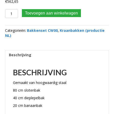
€
562,65
bakkenset cw00 klein aantal
Toevoegen aan winkelwagen
Categorieën:
Bakkenset CW00
,
Kraanbakken (productie
NL)
Beschrijving
BESCHRIJVING
Gemaakt van hoogwaardig staal
80 cm slotenbak
40 cm dieplepelbak
20 cm banaanbak