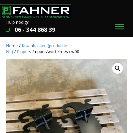
Hulp nodig?
06 - 344 868 39
Home
/
Kraanbakken (productie
NL)
/
Rippers
/ ripper/wortelmes cw00