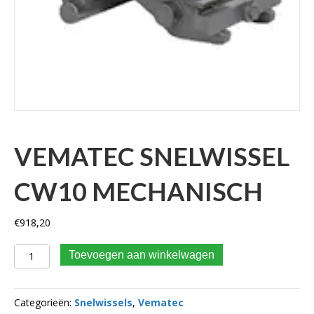
VEMATEC SNELWISSEL
CW10 MECHANISCH
€
918,20
VEMATEC SNELWISSEL CW10 mechanisch aantal
Toevoegen aan winkelwagen
Categorieën:
Snelwissels
,
Vematec