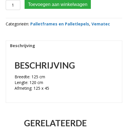
VEMATEC Palletframe + Palletlepels CW30 Lengte 120 cm
Toevoegen aan winkelwagen
aantal
Categorieën:
Palletframes en Palletlepels
,
Vematec
Beschrijving
BESCHRIJVING
Breedte: 125 cm
Lengte: 120 cm
Afmeting: 125 x 45
GERELATEERDE