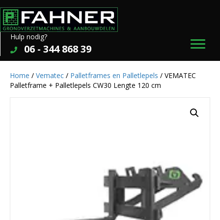
Hulp nodig?
06 - 344 868 39
Home
/
Vematec
/
Palletframes en Palletlepels
/ VEMATEC
Palletframe + Palletlepels CW30 Lengte 120 cm