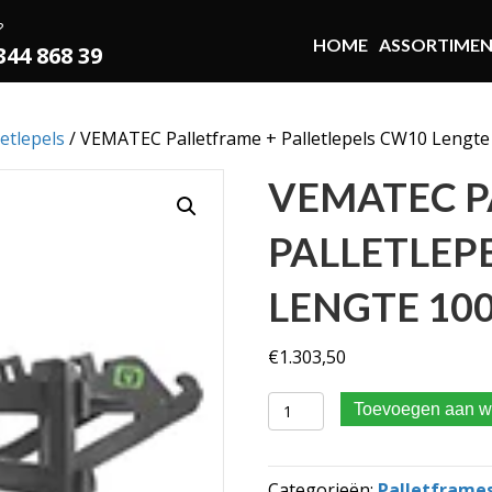
?
HOME
ASSORTIME
 344 868 39
etlepels
/ VEMATEC Palletframe + Palletlepels CW10 Lengte
VEMATEC P
PALLETLEP
LENGTE 10
€
1.303,50
VEMATEC Palletframe + Pal
Toevoegen aan w
Categorieën:
Palletframes