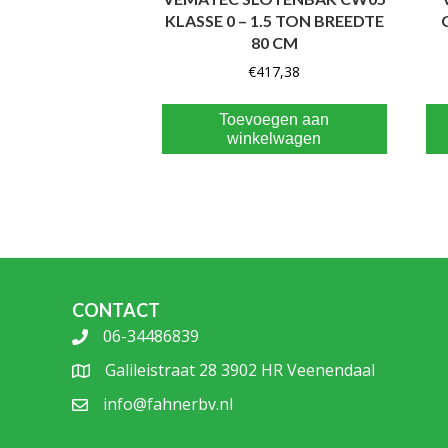
KLASSE 0 – 1.5 TON BREEDTE
80 CM
€
417,38
Toevoegen aan
winkelwagen
CONTACT
06-34486839
Galileistraat 28 3902 HR Veenendaal
info@fahnerbv.nl