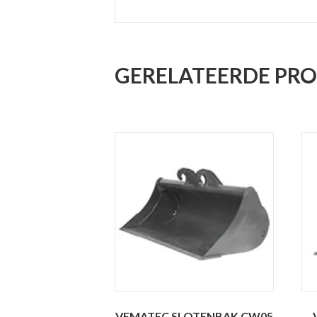
GERELATEERDE PR
VEMATEC SLOTENBAK CW05