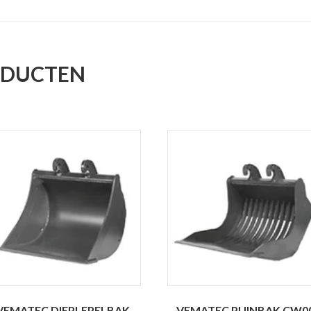
ODUCTEN
VEMATEC DIEPLEPELBAK
VEMATEC PUINBAK CW0