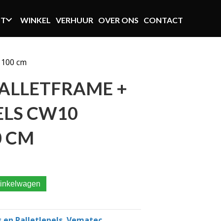
NT
WINKEL
VERHUUR
OVER ONS
CONTACT
 100 cm
ALLETFRAME +
ELS CW10
0 CM
letlepels CW10 Lengte 100 cm aantal
inkelwagen
 en Palletlepels
,
Vematec