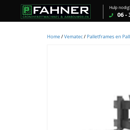
Hulp nodig
06 -
Home
/
Vematec
/
Palletframes en Pall