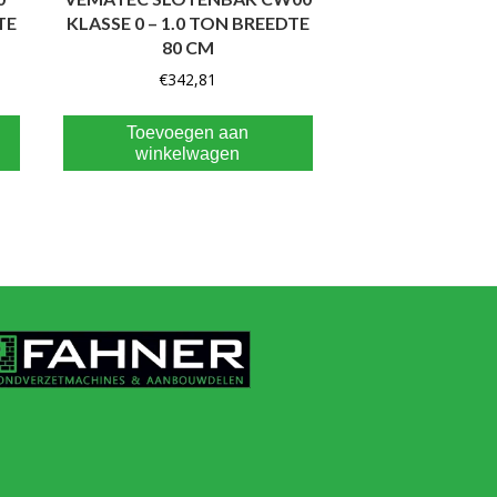
TE
KLASSE 0 – 1.0 TON BREEDTE
80 CM
€
342,81
Toevoegen aan
winkelwagen