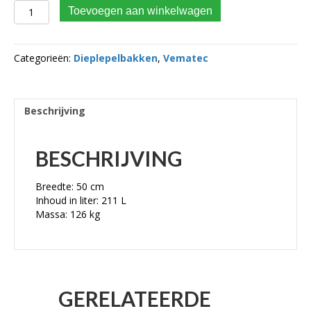
VEMATEC Dieplepelbak CW10 KLASSE 6.5 – 12 TON BREEDTE
Toevoegen aan winkelwagen
50 CM aantal
Categorieën:
Dieplepelbakken
,
Vematec
Beschrijving
BESCHRIJVING
Breedte: 50 cm
Inhoud in liter: 211 L
Massa: 126 kg
GERELATEERDE