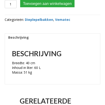
VEMATEC Dieplepelbak CW05 KLASSE 2 – 3 TON BREEDTE 40
Toevoegen aan winkelwagen
CM aantal
Categorieën:
Dieplepelbakken
,
Vematec
Beschrijving
BESCHRIJVING
Breedte: 40 cm
Inhoud in liter: 60 L
Massa: 51 kg
GERELATEERDE