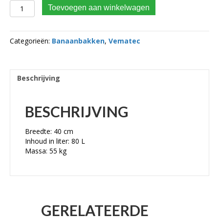
VEMATEC Banaanbak CW05 KLASSE 2.5 – 4 TON BREEDTE 40
Toevoegen aan winkelwagen
CM aantal
Categorieën:
Banaanbakken
,
Vematec
Beschrijving
BESCHRIJVING
Breedte: 40 cm
Inhoud in liter: 80 L
Massa: 55 kg
GERELATEERDE