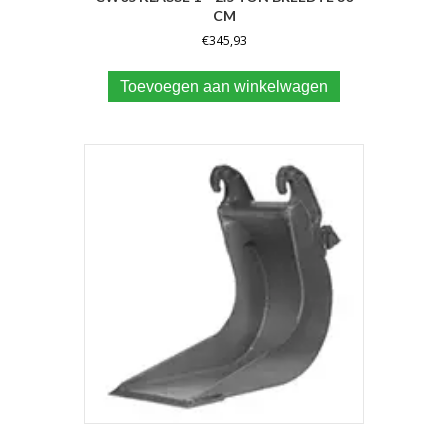
CM
€
345,93
Toevoegen aan winkelwagen