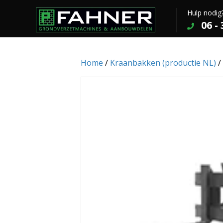
Hulp nodig
06 -
Home
/
Kraanbakken (productie NL)
/