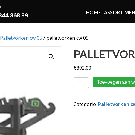
?
HOME
ASSORTIME
 344 868 39
Palletvorken cw 05
/ palletvorken cw 05
PALLETVOR
€
892,00
palletvorken cw 05 aantal
Toevoegen aan w
Categorie:
Palletvorken c