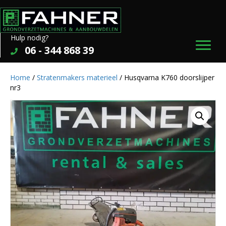
Hulp nodig?
06 - 344 868 39
Home
/
Stratenmakers materieel
/ Husqvarna K760 doorslijper
nr3