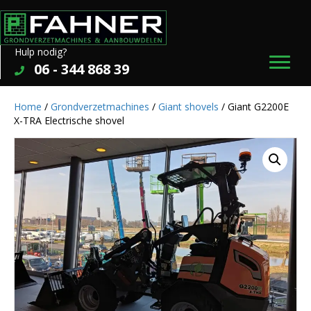
Hulp nodig?
06 - 344 868 39
Home
/
Grondverzetmachines
/
Giant shovels
/ Giant G2200E
X-TRA Electrische shovel