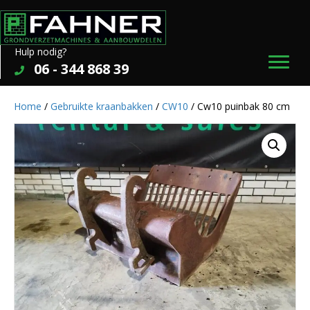
Hulp nodig?
06 - 344 868 39
Home
/
Gebruikte kraanbakken
/
CW10
/ Cw10 puinbak 80 cm