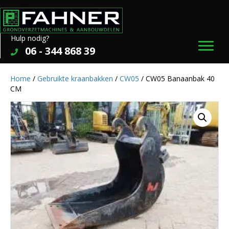
Hulp nodig?
06 - 344 868 39
Home
/
Gebruikte kraanbakken
/
CW05
/ CW05 Banaanbak 40
CM