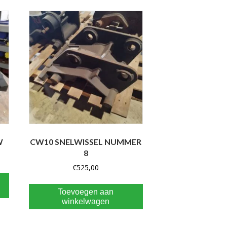
W
CW10 SNELWISSEL NUMMER
8
€
525,00
Toevoegen aan
winkelwagen