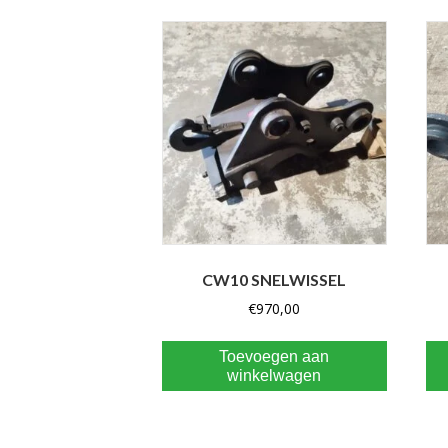
CW10 SNELWISSEL
€
970,00
Toevoegen aan
winkelwagen