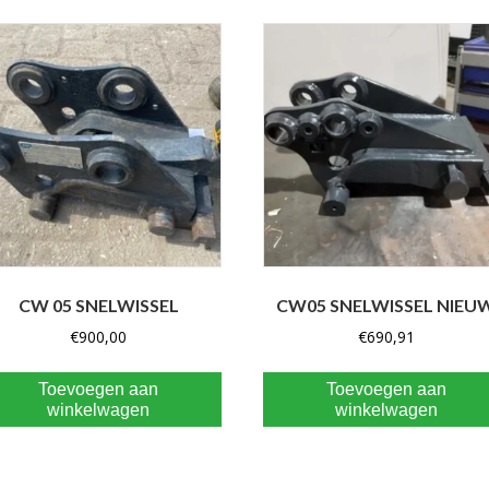
CW 05 SNELWISSEL
CW05 SNELWISSEL NIEU
€
900,00
€
690,91
Toevoegen aan
Toevoegen aan
winkelwagen
winkelwagen