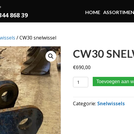
?
HOME
ASSORTIME
 344 868 39
wissels
/ CW30 snelwissel
CW30 SNEL
€
690,00
CW30 snelwissel aantal
Toevoegen aan w
Categorie:
Snelwissels