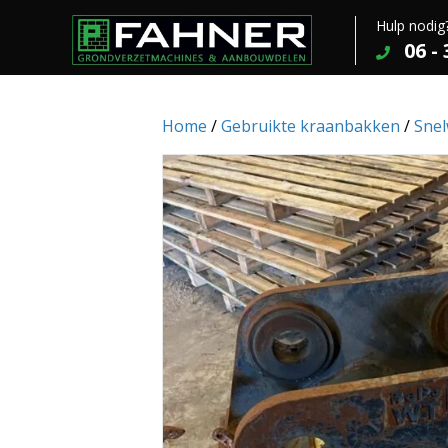
Hulp nodig
06 -
Home
/
Gebruikte kraanbakken
/
Snel